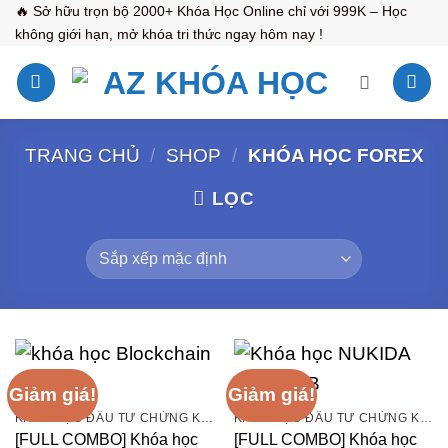
Bỏ
🔥 Sở hữu trọn bộ 2000+ Khóa Học Online chỉ với 999K – Học
không giới hạn, mở khóa tri thức ngay hôm nay !
qua
nội
dung
TRANG CHỦ
/
SHOP
/
KHÓA HỌC FOREX
LỌC
Giảm giá!
Giảm giá!
KHÓA HỌC ĐẦU TƯ CHỨNG KHOÁN
KHÓA HỌC ĐẦU TƯ CHỨNG KHOÁN
[FULL COMBO] Khóa học
[FULL COMBO] Khóa học