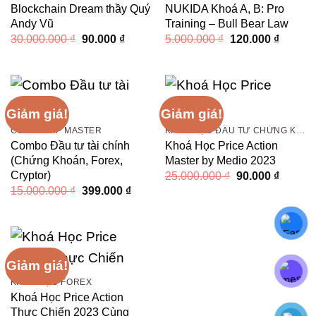
Blockchain Dream thầy Quý
NUKIDA Khoá A, B: Pro
Andy Vũ
Training – Bull Bear Law
Giá
Giá
Giá
Giá
30.000.000
₫
90.000
₫
5.000.000
₫
120.000
₫
gốc
hiện
gốc
hiện
là:
tại
là:
tại
30.000.000 ₫.
là:
5.000.000 ₫.
là:
90.000 ₫.
120.000
Giảm giá!
Giảm giá!
COMBO VIP MASTER
KHÓA HỌC ĐẦU TƯ CHỨNG KHOÁN
Combo Đầu tư tài chính
Khoá Học Price Action
(Chứng Khoán, Forex,
Master by Medio 2023
Cryptor)
Giá
Giá
25.000.000
₫
90.000
₫
gốc
hiện
Giá
Giá
15.000.000
₫
399.000
₫
là:
tại
gốc
hiện
25.000.000 ₫.
là:
là:
tại
90.000 
15.000.000 ₫.
là:
399.000 ₫.
Giảm giá!
KHÓA HỌC FOREX
Khoá Học Price Action
Thực Chiến 2023 Cùng