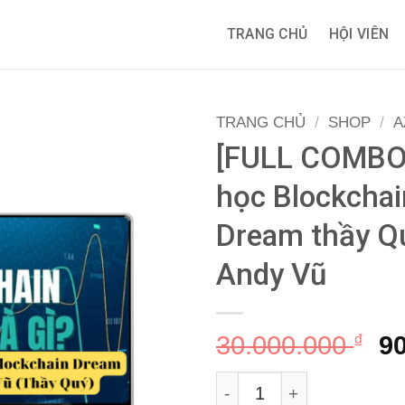
TRANG CHỦ
HỘI VIÊN
TRANG CHỦ
/
SHOP
/
A
[FULL COMBO
học Blockchai
Dream thầy Q
Andy Vũ
G
30.000.000
₫
9
g
[FULL COMBO] Khóa học
là