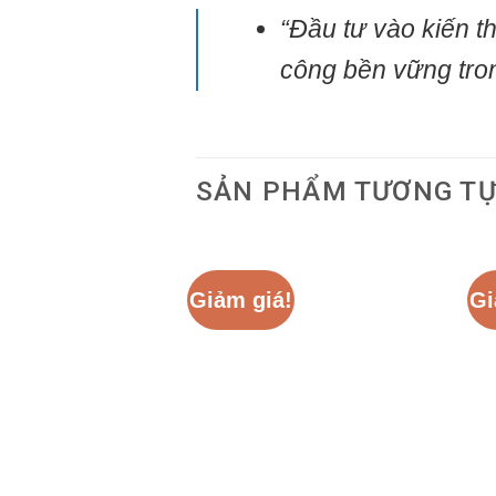
“Đầu tư vào kiến t
công bền vững tro
SẢN PHẨM TƯƠNG T
Giảm giá!
Gi