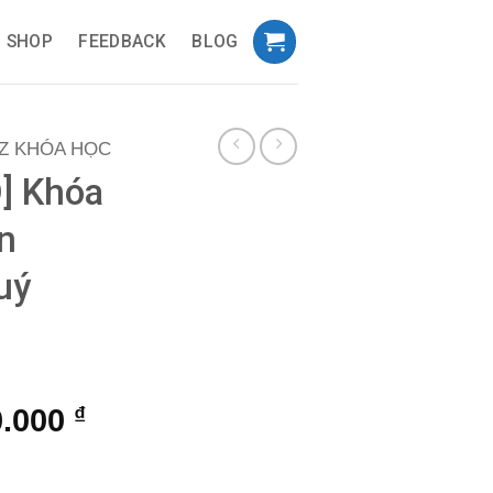
SHOP
FEEDBACK
BLOG
Z KHÓA HỌC
] Khóa
n
uý
iá
Giá
0.000
₫
ốc
hiện
 Blockchain Dream thầy Quý Andy Vũ số lượng
:
tại