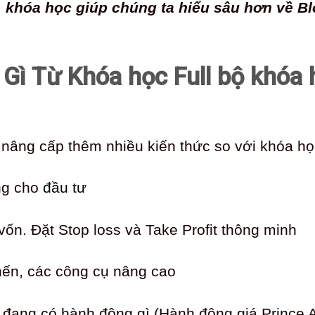
, khóa học giúp chúng ta hiểu sâu hơn về B
Gì Từ Khóa học Full bộ khóa 
 nâng cấp thêm nhiều kiến thức so với khóa họ
ng cho
đầu tư
ị vốn. Đặt Stop loss và Take Profit thông minh
nến, các công cụ nâng cao
 đang có hành động gì (Hành động giá Prince 