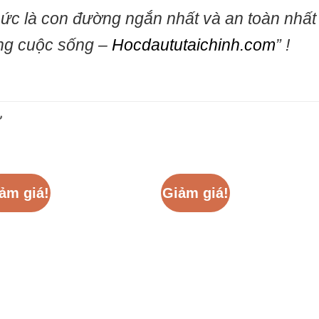
hức là con đường ngắn nhất và an toàn nhất
ng cuộc sống –
Hocdaututaichinh.com
” !
Ự
ảm giá!
Giảm giá!