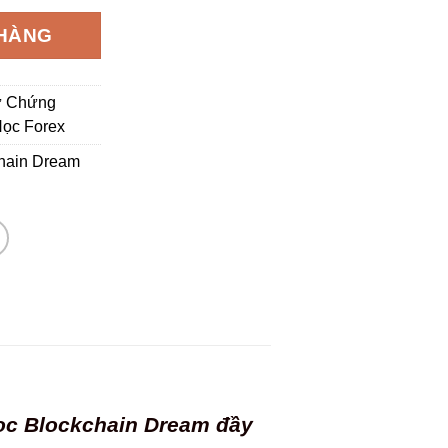
.000.000 ₫.
là:
 HÀNG
90.000 ₫.
ư Chứng
ọc Forex
chain Dream
học Blockchain Dream đầy