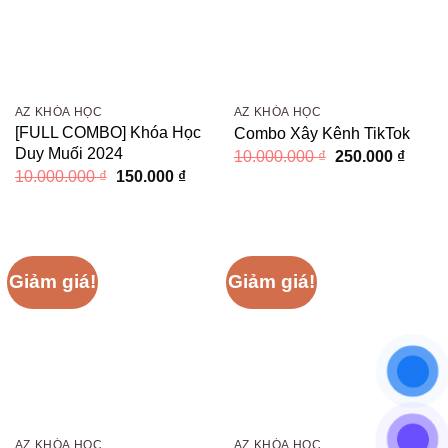
AZ KHÓA HỌC
AZ KHÓA HỌC
[FULL COMBO] Khóa Học
Combo Xây Kênh TikTok
Duy Muối 2024
Giá
Giá
10.000.000
₫
250.000
₫
gốc
hiện
Giá
Giá
10.000.000
₫
150.000
₫
là:
tại
gốc
hiện
10.000.000 ₫.
là:
là:
tại
250.0
10.000.000 ₫.
là:
150.000 ₫.
Giảm giá!
Giảm giá!
AZ KHÓA HỌC
AZ KHÓA HỌC