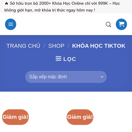
Bỏ
🔥 Sở hữu trọn bộ 2000+ Khóa Học Online chỉ với 999K – Học
không giới hạn, mở khóa tri thức ngay hôm nay !
qua
nội
dung
TRANG CHỦ
/
SHOP
/
KHÓA HỌC TIKTOK
LỌC
Giảm giá!
Giảm giá!