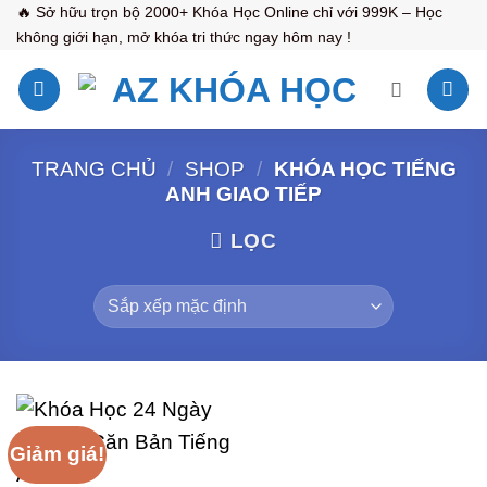
Bỏ
🔥 Sở hữu trọn bộ 2000+ Khóa Học Online chỉ với 999K – Học
không giới hạn, mở khóa tri thức ngay hôm nay !
qua
nội
dung
TRANG CHỦ
/
SHOP
/
KHÓA HỌC TIẾNG
ANH GIAO TIẾP
LỌC
Giảm giá!