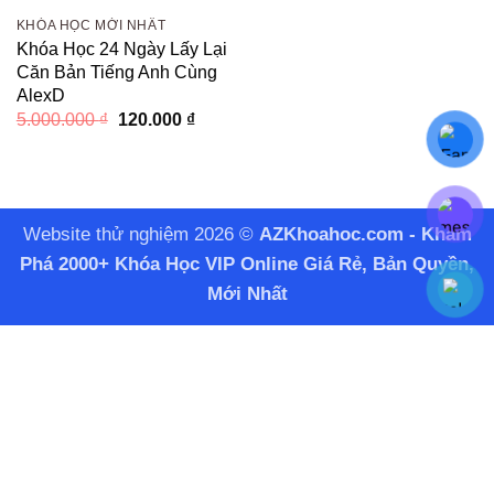
KHÓA HỌC MỚI NHẤT
Khóa Học 24 Ngày Lấy Lại
Căn Bản Tiếng Anh Cùng
AlexD
Giá
Giá
5.000.000
₫
120.000
₫
gốc
hiện
là:
tại
5.000.000 ₫.
là:
120.000 ₫.
Website thử nghiệm 2026 ©
AZKhoahoc.com - Khám
Phá 2000+ Khóa Học VIP Online Giá Rẻ, Bản Quyền,
Mới Nhất