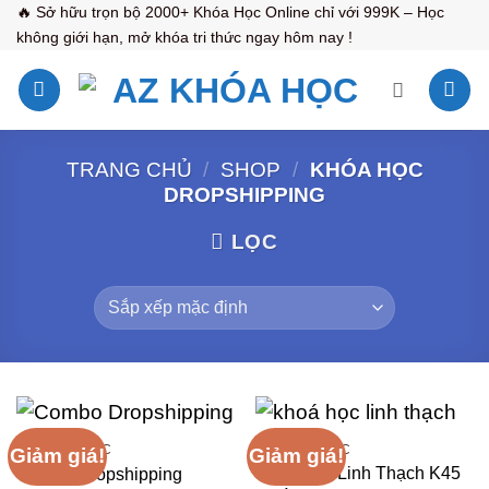
Bỏ
🔥 Sở hữu trọn bộ 2000+ Khóa Học Online chỉ với 999K – Học
không giới hạn, mở khóa tri thức ngay hôm nay !
qua
nội
dung
TRANG CHỦ
/
SHOP
/
KHÓA HỌC
DROPSHIPPING
LỌC
AZ KHÓA HỌC
AZ KHÓA HỌC
Giảm giá!
Giảm giá!
Khóa Học Linh Thạch K45
Combo Dropshipping