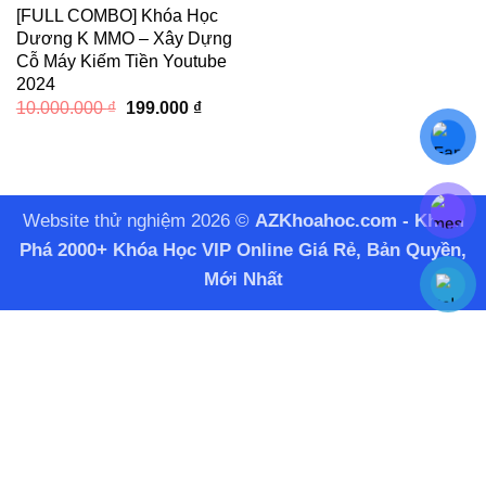
[FULL COMBO] Khóa Học
Dương K MMO – Xây Dựng
Cỗ Máy Kiếm Tiền Youtube
2024
Giá
Giá
10.000.000
₫
199.000
₫
gốc
hiện
là:
tại
10.000.000 ₫.
là:
199.000 ₫.
Website thử nghiệm 2026 ©
AZKhoahoc.com - Khám
Phá 2000+ Khóa Học VIP Online Giá Rẻ, Bản Quyền,
Mới Nhất