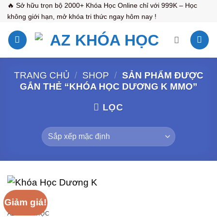
Bỏ
🔥 Sở hữu trọn bộ 2000+ Khóa Học Online chỉ với 999K – Học
không giới hạn, mở khóa tri thức ngay hôm nay !
qua
nội
dung
TRANG CHỦ
/
SHOP
/
SẢN PHẨM ĐƯỢC
GẮN THẺ “KHÓA HỌC DƯƠNG K MMO”
LỌC
Giảm giá!
AZ KHÓA HỌC