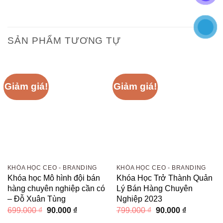
SẢN PHẨM TƯƠNG TỰ
Giảm giá!
Giảm giá!
KHÓA HỌC CEO - BRANDING
KHÓA HỌC CEO - BRANDING
Khóa học Mô hình đội bán
Khóa Học Trở Thành Quản
hàng chuyên nghiệp cần có
Lý Bán Hàng Chuyên
– Đỗ Xuân Tùng
Nghiệp 2023
Giá
Giá
Giá
Giá
699.000
₫
90.000
₫
799.000
₫
90.000
₫
gốc
hiện
gốc
hiện