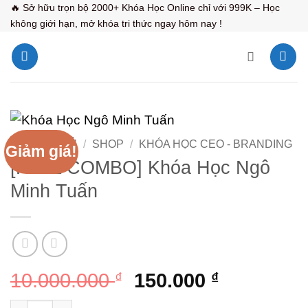
Bỏ
🔥 Sở hữu trọn bộ 2000+ Khóa Học Online chỉ với 999K – Học
không giới hạn, mở khóa tri thức ngay hôm nay !
qua
nội
dung
TRANG CHỦ
/
SHOP
/
KHÓA HỌC CEO - BRANDING
Giảm giá!
[FULL COMBO] Khóa Học Ngô
Minh Tuấn
Giá
Giá
10.000.000
₫
150.000
₫
gốc
hiện