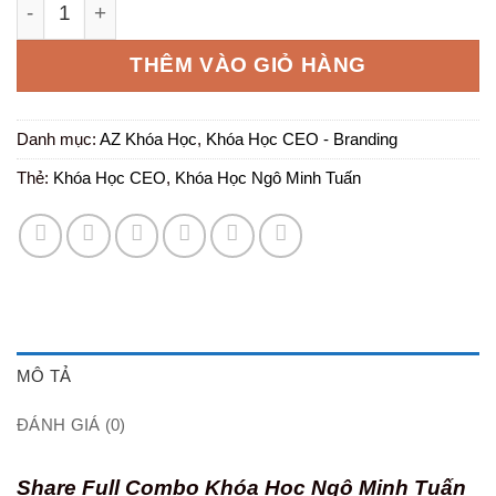
[FULL COMBO] Khóa Học Ngô Minh Tuấn số lượng
là:
tại
10.000.000 ₫.
là:
THÊM VÀO GIỎ HÀNG
150.000 ₫
Danh mục:
AZ Khóa Học
,
Khóa Học CEO - Branding
Thẻ:
Khóa Học CEO
,
Khóa Học Ngô Minh Tuấn
MÔ TẢ
ĐÁNH GIÁ (0)
Share Full Combo Khóa Học Ngô Minh Tuấn