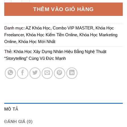
2.000.000 ₫.
là:
THÊM VÀO GIỎ HÀNG
199.000 ₫.
Danh mục:
AZ Khóa Học
,
Combo VIP MASTER
,
Khóa Học
Freelancer
,
Khóa Học Kiếm Tiền Online
,
Khóa Học Marketing
Online
,
Khóa Học Mới Nhất
Thẻ:
Khóa Học Xây Dựng Nhân Hiệu Bằng Nghệ Thuật
“Storytelling” Cùng Vũ Đức Mạnh
MÔ TẢ
ĐÁNH GIÁ (0)