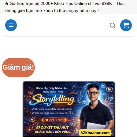
Bỏ
🔥 Sở hữu trọn bộ 2000+ Khóa Học Online chỉ với 999K – Học
không giới hạn, mở khóa tri thức ngay hôm nay !
qua
nội
dung
Giảm giá!