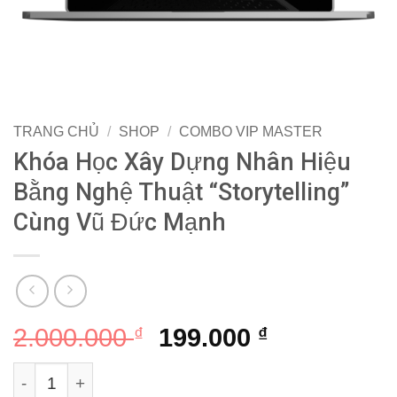
TRANG CHỦ
/
SHOP
/
COMBO VIP MASTER
Khóa Học Xây Dựng Nhân Hiệu
Bằng Nghệ Thuật “Storytelling”
Cùng Vũ Đức Mạnh
Giá
Giá
2.000.000
₫
199.000
₫
gốc
hiện
Khóa Học Xây Dựng Nhân Hiệu Bằng Nghệ Thuật “Stor
là:
tại