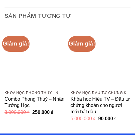
SẢN PHẨM TƯƠNG TỰ
Giảm giá!
Giảm giá!
KHÓA HỌC PHONG THỦY - NHÂN TƯỚNG HỌC
KHÓA HỌC ĐẦU TƯ CHỨNG KHOÁN
Combo Phong Thuỷ – Nhân
Khóa học Hiếu TV – Đầu tư
Tướng Học
chứng khoán cho người
mới bắt đầu
Giá
Giá
3.000.000
₫
250.000
₫
gốc
hiện
Giá
Giá
5.000.000
₫
90.000
₫
là:
tại
gốc
hiện
3.000.000 ₫.
là:
là:
tại
250.000 ₫.
5.000.000 ₫.
là: