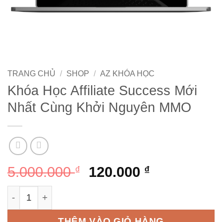
TRANG CHỦ
/
SHOP
/
AZ KHÓA HỌC
Khóa Học Affiliate Success Mới
Nhất Cùng Khởi Nguyên MMO
Giá
Giá
5.000.000
₫
120.000
₫
gốc
hiện
Khóa Học Affiliate Success Mới Nhất Cùng Khởi Ngu
là:
tại
5.000.000 ₫.
là:
THÊM VÀO GIỎ HÀNG