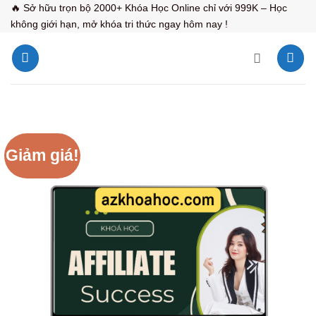
Bỏ
🔥 Sở hữu trọn bộ 2000+ Khóa Học Online chỉ với 999K – Học
không giới hạn, mở khóa tri thức ngay hôm nay !
qua
nội
dung
Giảm giá!