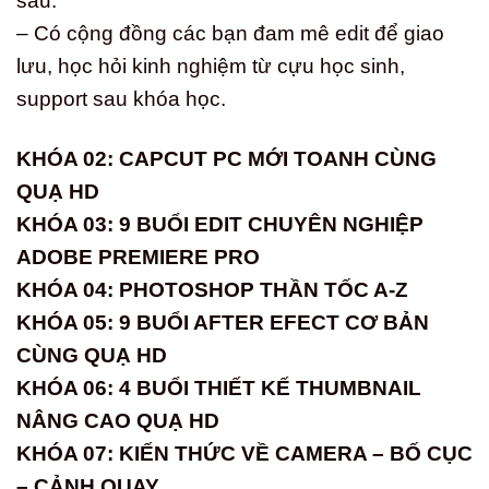
sau.
– Có cộng đồng các bạn đam mê edit để giao
lưu, học hỏi kinh nghiệm từ cựu học sinh,
support sau khóa học.
KHÓA 02: CAPCUT PC MỚI TOANH CÙNG
QUẠ HD
KHÓA 03: 9 BUỔI EDIT CHUYÊN NGHIỆP
ADOBE PREMIERE PRO
KHÓA 04: PHOTOSHOP THẦN TỐC A-Z
KHÓA 05: 9 BUỔI AFTER EFECT CƠ BẢN
CÙNG QUẠ HD
KHÓA 06: 4 BUỔI THIẾT KẾ THUMBNAIL
NÂNG CAO QUẠ HD
KHÓA 07: KIẾN THỨC VỀ CAMERA – BỐ CỤC
– CẢNH QUAY