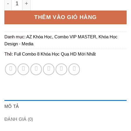
[Full Combo] 8 Khóa Học Quạ HD Mới Nhất 2024 số l
là:
tại
10.000.000 ₫.
là:
THÊM VÀO GIỎ HÀNG
199.000 ₫
Danh mục:
AZ Khóa Học
,
Combo VIP MASTER
,
Khóa Học
Design - Media
Thẻ:
Full Combo 8 Khóa Học Quạ HD Mới Nhất
MÔ TẢ
ĐÁNH GIÁ (0)