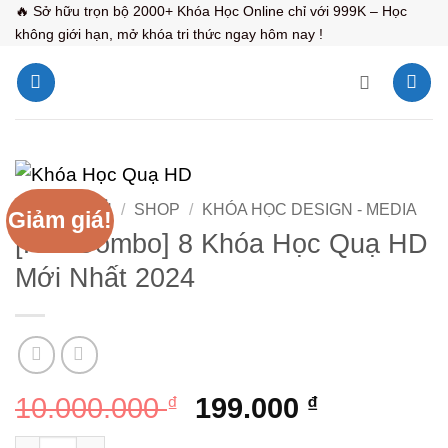
Bỏ
🔥 Sở hữu trọn bộ 2000+ Khóa Học Online chỉ với 999K – Học
không giới hạn, mở khóa tri thức ngay hôm nay !
qua
nội
dung
TRANG CHỦ
/
SHOP
/
KHÓA HỌC DESIGN - MEDIA
Giảm giá!
[Full Combo] 8 Khóa Học Quạ HD
Mới Nhất 2024
Giá
Giá
10.000.000
₫
199.000
₫
gốc
hiện