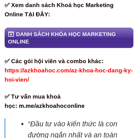
✅ Xem danh sách Khoá học Marketing
Online TẠI ĐÂY:
DANH SÁCH KHÓA HỌC MARKETING
ONLINE
✅ Các gói hội viên và combo khác:
https://azkhoahoc.com/az-khoa-hoc-dang-ky-
hoi-vien/
✅ Tư vấn mua khoá
học:
m.me/azkhoahoconline
“Đầu tư vào kiến thức là con
đường ngắn nhất và an toàn