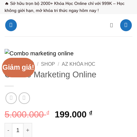
Bỏ
🔥 Sở hữu trọn bộ 2000+ Khóa Học Online chỉ với 999K – Học
không giới hạn, mở khóa tri thức ngay hôm nay !
qua
nội
dung
TRANG CHỦ
/
SHOP
/
AZ KHÓA HỌC
Giảm giá!
Combo Marketing Online
Giá
Giá
5.000.000
₫
199.000
₫
gốc
hiện
Combo Marketing Online số lượng
là:
tại