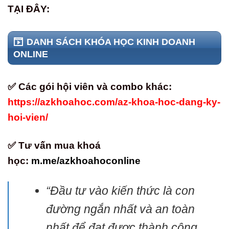
TẠI ĐÂY:
DANH SÁCH KHÓA HỌC KINH DOANH
ONLINE
✅ Các gói hội viên và combo khác:
https://azkhoahoc.com/az-khoa-hoc-dang-ky-
hoi-vien/
✅ Tư vấn mua khoá
học:
m.me/azkhoahoconline
“Đầu tư vào kiến thức là con
đường ngắn nhất và an toàn
nhất để đạt được thành công