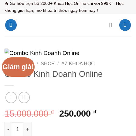
Bỏ
🔥 Sở hữu trọn bộ 2000+ Khóa Học Online chỉ với 999K – Học
không giới hạn, mở khóa tri thức ngay hôm nay !
qua
nội
dung
TRANG CHỦ
/
SHOP
/
AZ KHÓA HỌC
Giảm giá!
Combo Kinh Doanh Online
Giá
Giá
15.000.000
₫
250.000
₫
gốc
hiện
Combo Kinh Doanh Online số lượng
là:
tại